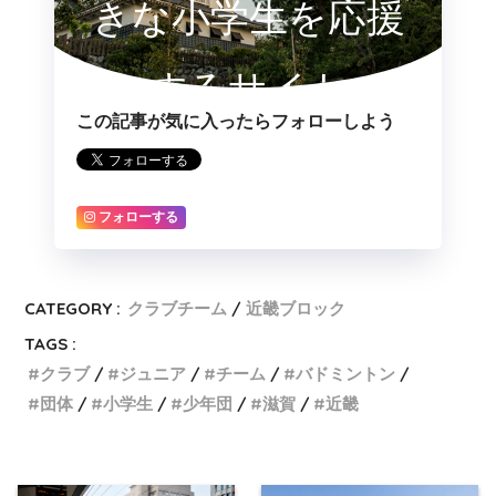
きな小学生を応援
するサイト
この記事が気に入ったらフォローしよう
フォローする
CATEGORY :
クラブチーム
近畿ブロック
TAGS :
クラブ
ジュニア
チーム
バドミントン
団体
小学生
少年団
滋賀
近畿