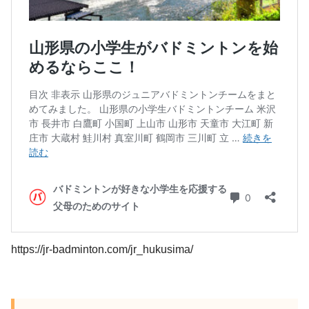
https://jr-badminton.com/jr_hukusima/