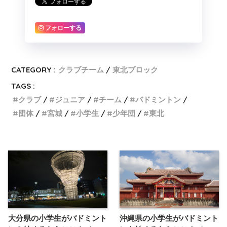
フォローする
CATEGORY :
クラブチーム
東北ブロック
TAGS :
クラブ
ジュニア
チーム
バドミントン
団体
宮城
小学生
少年団
東北
大分県の小学生がバドミント
沖縄県の小学生がバドミント