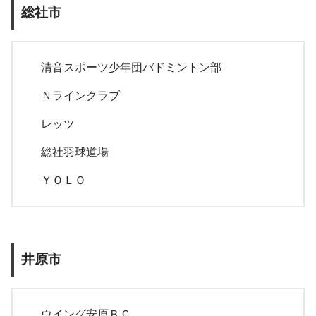
総社市
清音スポーツ少年団バドミントン部
Ｎラインクラブ
レッツ
総社羽球道場
ＹＯＬＯ
井原市
ウイング安原ＢＣ