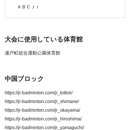
ＡＢＣＪｒ
大会に使用している体育館
瀬戸町総合運動公園体育館
中国ブロック
https://jr-badminton.com/jr_tottori/
https://jr-badminton.com/jr_shimane/
https://jr-badminton.com/jr_okayama/
https://jr-badminton.com/jr_hiroshima/
https://jr-badminton.com/jr_yamaguchi/