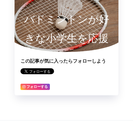
バドミントンが好
きな小学生を応援
するサイト
この記事が気に入ったらフォローしよう
フォローする